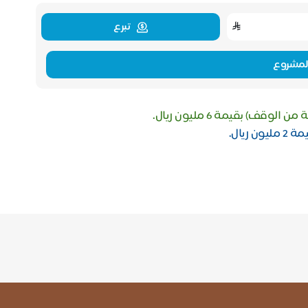
تبرع
لمشروع
ف) بقيمة 6 مليون ريال.
يال.