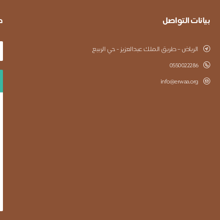
بيانات التواصل
ط
الرياض – طريق الملك عبدالعزيز - حي الربيع
0550022286
info@erwaa.org