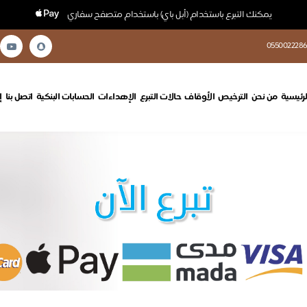
يمكنك التبرع باستخدام (أبل باي) باستخدام متصفح سفاري
0550022286
لرئيسية
من نحن
الترخيص
الأوقاف
حالات التبرع
الإهداءات
الحسابات البنكية
اتصل بنا
إ