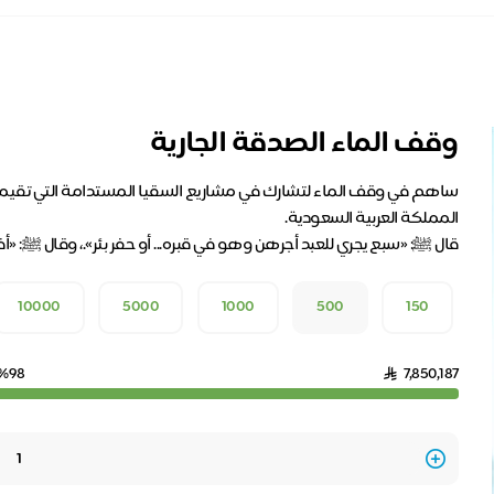
وقف الماء الصدقة الجارية
ساهم في وقف الماء لتشارك في مشاريع السقيا المستدامة التي تقيمها 
قال ﷺ: «سبع يجري للعبد أجرهن وهو في قبره... أو حفر بئر».، وقال ﷺ: 
10000
5000
1000
500
150
%98
7,850,187
Quantity