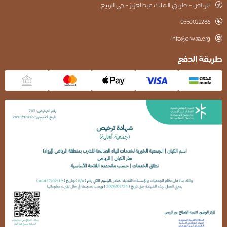
الرياض – طريق الملك عبدالعزيز - حي الربيع
0550022286
info@erwaa.org
يقة الدفع