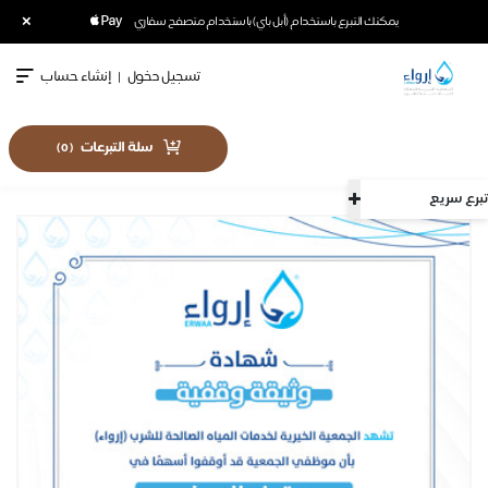
×
يمكنك التبرع باستخدام (أبل باي) باستخدام متصفح سفاري
تسجيل دخول
|
إنشاء حساب
سلة التبرعات
)
0
(
تبرع سريع