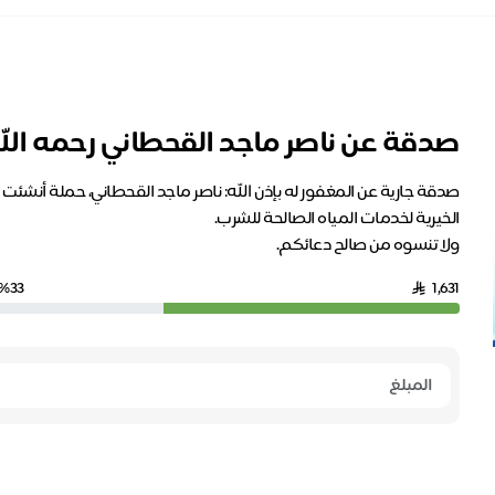
صدقة عن ناصر ماجد القحطاني رحمه الل
صدقة جارية عن المغفور له بإذن الله: ناصر ماجد القحطاني، حملة أنشئت
ولا تنسوه من صالح دعائكم.
%33
1,631