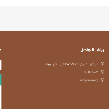
بيانات التواصل
ط
الرياض – طريق الملك عبدالعزيز - حي الربيع
0550022286
info@erwaa.org