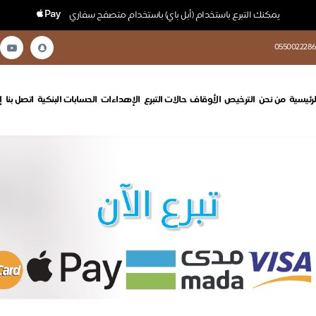
يمكنك التبرع باستخدام (أبل باي) باستخدام متصفح سفاري
0550022286
لرئيسية
من نحن
الترخيص
الأوقاف
حالات التبرع
الإهداءات
الحسابات البنكية
اتصل بنا
إ