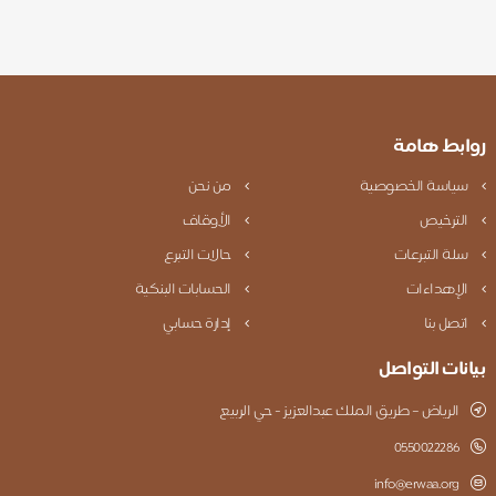
روابط هامة
سياسة الخصوصية
من نحن
الترخيص
الأوقاف
سلة التبرعات
حالات التبرع
الإهداءات
الحسابات البنكية
اتصل بنا
إدارة حسابي
بيانات التواصل
الرياض – طريق الملك عبدالعزيز - حي الربيع
0550022286
info@erwaa.org